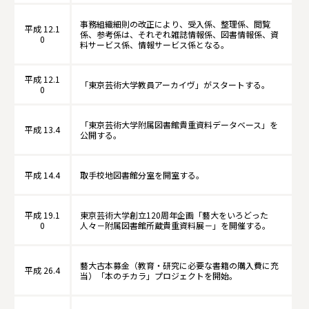
事務組織細則の改正により、受入係、整理係、閲覧
平成 12.1
係、参考係は、それぞれ雑誌情報係、図書情報係、資
0
料サービス係、情報サービス係となる。
平成 12.1
「東京芸術大学教員アーカイヴ」がスタートする。
0
「東京芸術大学附属図書館貴重資料データベース」を
平成 13.4
公開する。
平成 14.4
取手校地図書館分室を開室する。
平成 19.1
東京芸術大学創立120周年企画「藝大をいろどった
0
人々－附属図書館所蔵貴重資料展－」を開催する。
藝大古本募金（教育・研究に必要な書籍の購入費に充
平成 26.4
当）「本のチカラ」プロジェクトを開始。