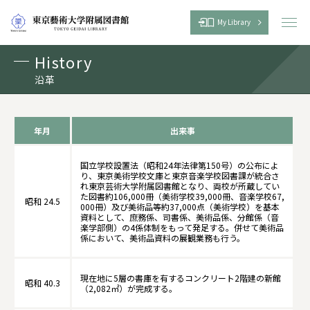
My Library
メ
ニ
ュ
History
ー
を
沿革
開
く
年月
出来事
国立学校設置法（昭和24年法律第150号）の公布によ
り、東京美術学校文庫と東京音楽学校図書課が統合さ
れ東京芸術大学附属図書館となり、両校が所蔵してい
た図書約106,000冊（美術学校39,000冊、音楽学校67,
昭和 24.5
000冊）及び美術品等約37,000点（美術学校）を基本
資料として、庶務係、司書係、美術品係、分館係（音
楽学部側）の4係体制をもって発足する。併せて美術品
係において、美術品資料の展観業務も行う。
現在地に5層の書庫を有するコンクリート2階建の新館
昭和 40.3
（2,082㎡）が完成する。