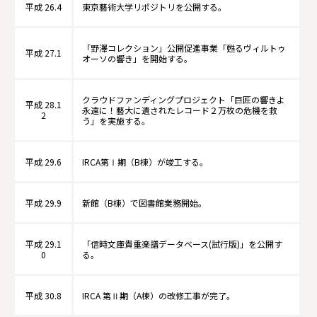
平成 26.4
東京藝術大学リポジトリを公開する。
「野澤コレクション」公開促進事業「甦るヴィルトゥ
平成 27.1
オーソの響き」を開始する。
クラウドファンディングプロジェクト「巨匠の響きよ
平成 28.1
永遠に！藝大に遺されたレコード２万枚の危機を救
2
う」を実施する。
平成 29.6
IRCA第Ⅰ期（B棟）が竣工する。
平成 29.9
新館（B棟）で図書館業務開始。
平成 29.1
「信時文庫貴重楽譜データベース(試行版)」を公開す
0
る。
平成 30.8
IRCA 第Ⅱ期（A棟）の改修工事が完了。