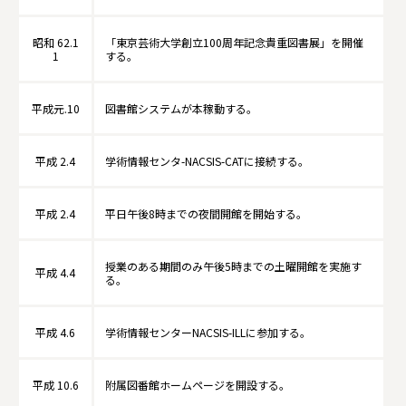
昭和 62.1
「東京芸術大学創立100周年記念貴重図書展」を開催
1
する。
平成元.10
図書館システムが本稼動する。
平成 2.4
学術情報センタ-NACSIS-CATに接続する。
平成 2.4
平日午後8時までの夜間開館を開始する。
授業のある期間のみ午後5時までの土曜開館を実施す
平成 4.4
る。
平成 4.6
学術情報センターNACSIS-ILLに参加する。
平成 10.6
附属図番館ホームページを開設する。