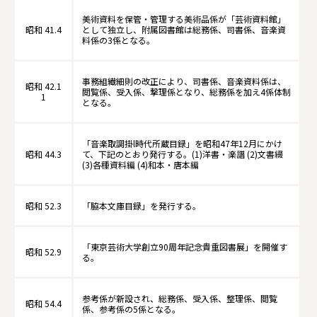
美術資料を保管・管理する美術品係が「芸術資料館」
昭和 41.4
として独立し、附属図書館は総務係、司書係、音楽資
料係の3係となる。
事務組繊細則の改正により、司書係、音楽資料係は、
昭和 42.1
閲覧係、受入係、撃理係となり、総務係を加え4係体制
1
となる。
「音楽取調掛l時代所蔵目録」を昭和47年12月にかけ
昭和 44.3
て、下記のとおり発行する。(1)洋書・楽譜 (2)文書綴
(3)各種資料編 (4)和本・唐本編
昭和 52.3
「脇本文庫目録」を発行する。
「東京芸術大学創立90周年記念貴重図書展」を開催す
昭和 52.9
る。
参考係が新設され、総務係、受入係、整理係、閲覧
昭和 54.4
係、参考係の5係となる。